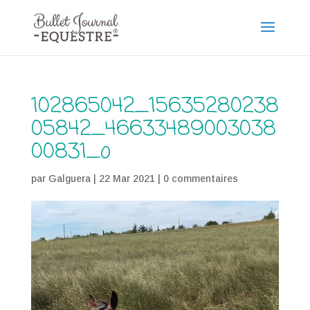
102865042_15635280238
05842_46633489003038
00831_o
par
Galguera
|
22 Mar 2021
|
0 commentaires