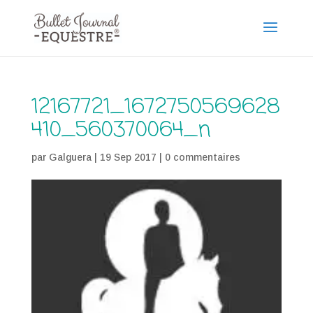
12167721_1672750569628
410_560370064_n
par
Galguera
|
19 Sep 2017
|
0 commentaires