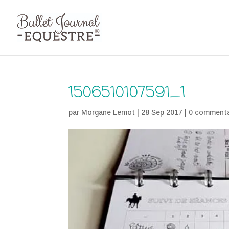
1506510107591_1
par
Morgane Lemot
|
28 Sep 2017
|
0 commenta